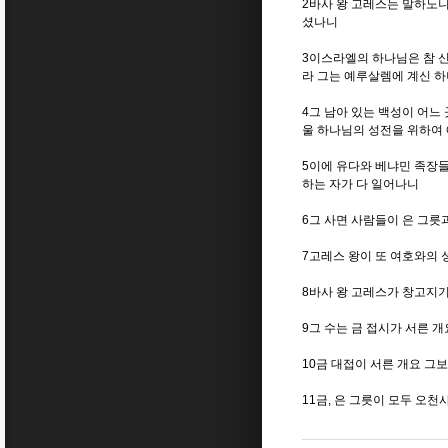
2바사 왕 고레스는 말하노
셨나니
3이스라엘의 하나님은 참 
라 그는 예루살렘에 계신 
4그 남아 있는 백성이 어느
울 하나님의 성전을 위하여
5이에 유다와 베냐민 족장
하는 자가 다 일어나니
6그 사면 사람들이 은 그릇
7고레스 왕이 또 여호와의
8바사 왕 고레스가 창고지
9그 수는 금 접시가 서른 개
10금 대접이 서른 개요 그
11금, 은 그릇이 모두 오