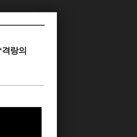
/‘격랑의