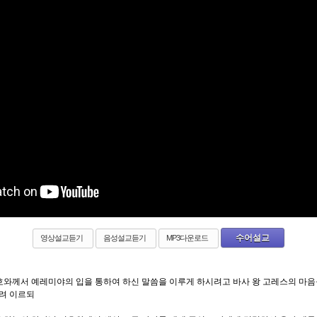
수어설교
영상설교듣기
음성설교듣기
MP3다운로드
호와께서 예레미야의 입을 통하여 하신 말씀을 이루게 하시려고 바사 왕 고레스의 마음
내려 이르되