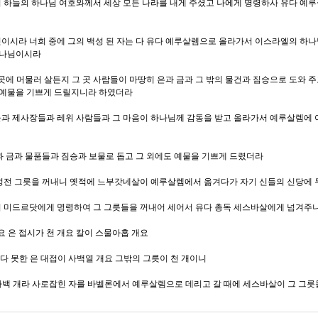
니 하늘의 하나님 여호와께서 세상 모든 나라를 내게 주셨고 나에게 명령하사 유다 예
신이시라 너희 중에 그의 백성 된 자는 다 유다 예루살렘으로 올라가서 이스라엘의 하
하나님이시라
 곳에 머물러 살든지 그 곳 사람들이 마땅히 은과 금과 그 밖의 물건과 짐승으로 도와 
 예물을 기쁘게 드릴지니라 하였더라
들과 제사장들과 레위 사람들과 그 마음이 하나님께 감동을 받고 올라가서 예루살렘에
과 금과 물품들과 짐승과 보물로 돕고 그 외에도 예물을 기쁘게 드렸더라
 성전 그릇을 꺼내니 옛적에 느부갓네살이 예루살렘에서 옮겨다가 자기 신들의 신당에
기 미드르닷에게 명령하여 그 그릇들을 꺼내어 세어서 유다 총독 세스바살에게 넘겨주
요 은 접시가 천 개요 칼이 스물아홉 개요
보다 못한 은 대접이 사백열 개요 그밖의 그릇이 천 개이니
천사백 개라 사로잡힌 자를 바벨론에서 예루살렘으로 데리고 갈 때에 세스바살이 그 그릇