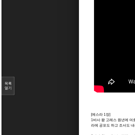
목록
열기
[에스라 1장]
1바사 왕 고레스 원년에 여
라에 공포도 하고 조서도 