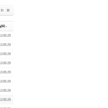
Zi
G
n
all
e
er
날짜
y
13.05.29
13.05.29
13.05.29
13.05.29
13.05.29
13.05.29
13.05.29
13.05.29