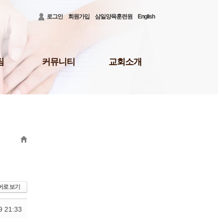
로그인
회원가입
삼일양육훈련원
English
팀
커뮤니티
교회소개
공지사항
3대비전 및 로고
청빙게시판
담임목사 소개
31)
공사안내
담임목사 저서
결혼/장례
섬기는 이들
회의소식
새가족 등록 안내
배
삼일뉴스
예배시간 및 장소
주보
오시는 길
삼일TALK
교회행정
선교회
삼일포토
어로 보기
나눔부
사역보고
9 21:33
사역일정