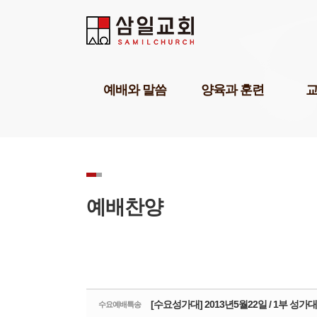
Sketchbook5, 스케치북5
Sketchbook5, 스케치북5
Sketchbook5, 스케치북5
Sketchbook5, 스케치북5
예배와 말씀
양육과 훈련
담임목사설교
기독교세계관아카데미
교육1
강해설교
삼일기도학교
교육2
부교역자설교
303비전암송학교
교육3
온라인예배
묵상학교
교회학
초청강사설교
삼일아카데미
삼일 
예배찬양
예배찬양
위플러스가정예배
삼일 
POP찬양
미셔널신학연구소
성경공부교재(GBS)
부모면
성례
삼일아
[수요성가대] 2013년5월22일 / 1부 성가대
수요예배특송