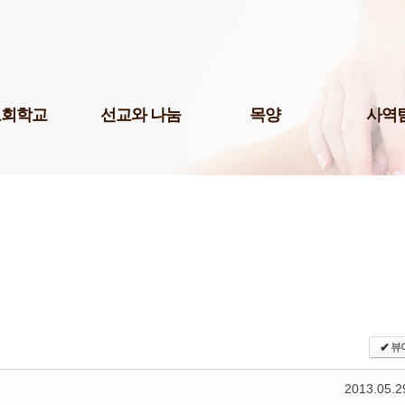
Skip to content
교회학교
선교와 나눔
목양
사역
팀(미취학)
국내선교
청년 1부
미디어팀
팀(어린이)
해외선교
청년 2부
P.O.P.
예스삼일(Yes
팀(청소년)
나눔사역
청년 3부
법조선교회
교 게시판
도서기증
청장년진
Acts
교육 자료실
장년진
국제영어예
어린이 도서관
남여전도회
주보팀
삼일다음세대홈스쿨부
삼일라디오
허학교
삼일실업인
기학교
✔
뷰
서울역사랑
삼일출판부
2013.05.2