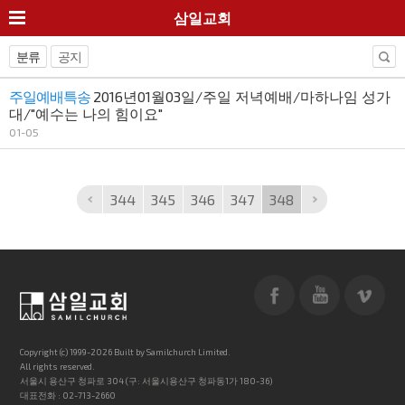
삼일교회
분류
공지
주일예배특송
2016년01월03일/주일 저녁예배/마하나임 성가
대/"예수는 나의 힘이요"
01-05
344
345
346
347
348
Copyright (c) 1999-2026 Built by Samilchurch Limited.
All rights reserved.
서울시 용산구 청파로 304 (구: 서울시용산구 청파동1가 180-36)
대표전화 : 02-713-2660