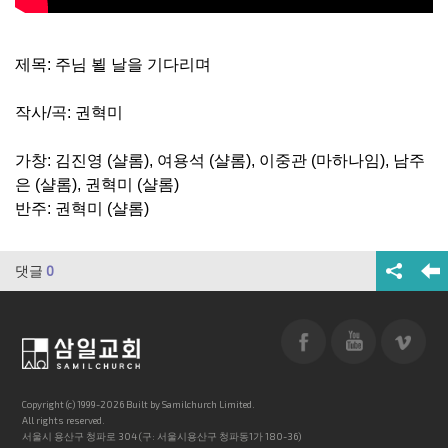
제목: 주님 뵐 날을 기다리며
작사/곡: 권혁미
가창: 김진영 (샬롬), 여용석 (샬롬), 이중관 (마하나임), 남주
은 (샬롬), 권혁미 (샬롬)
반주: 권혁미 (샬롬)
댓글
0
Copyright (c) 1999-2026 Built by Samilchurch Limited.
All rights reserved.
서울시 용산구 청파로 304 (구: 서울시용산구 청파동1가 180-36)