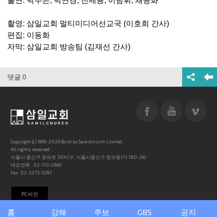
출연: 박주은, 박연경, 전세용, 이남휘, 채송화
촬영: 삼일교회 멀티미디어선교국 (이호희 간사)
편집: 이동화
자막: 삼일교회 방송팀 (김재선 간사)
댓글
0
Copyright (c) 1999-2026 Built by Samilchurch Limited.
All rights reserved.
서울시 용산구 청파로 304 (구: 서울시용산구 청파동1가 180-36)
대표전화 : 02-713-2660
Fax: 02-3273-5297
PC버전
홈
강해
주보
GBS
공지