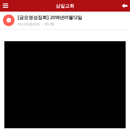
삼일교회
[금요영성집회] 2018년01월12일
미디어관리자
01-16
|