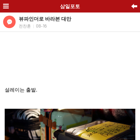
삼일포토
뷰파인더로 바라본 대만
전찬훈
08-16
|
설레이는 출발.