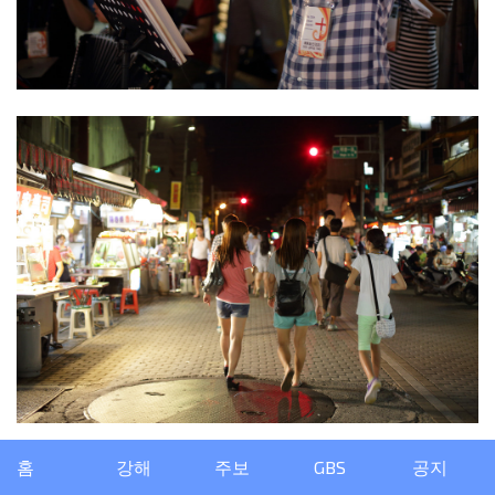
홈
강해
주보
GBS
공지