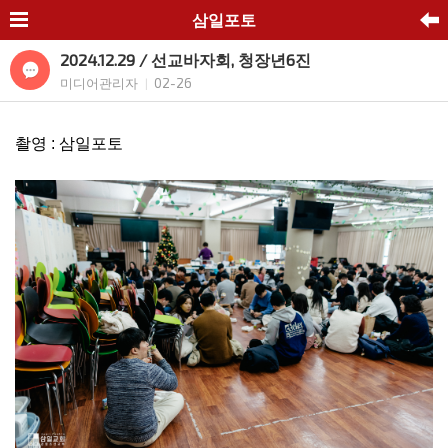
삼일포토
2024.12.29 / 선교바자회, 청장년6진
미디어관리자
02-26
|
촬영 : 삼일포토