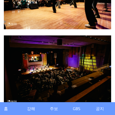
홈
강해
주보
GBS
공지