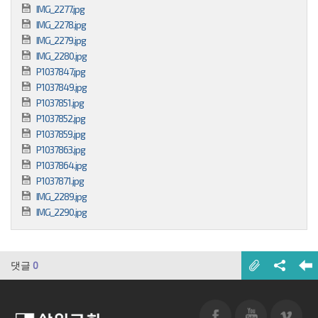
IMG_2277.jpg
IMG_2278.jpg
IMG_2279.jpg
IMG_2280.jpg
P1037847.jpg
P1037849.jpg
P1037851.jpg
P1037852.jpg
P1037859.jpg
P1037863.jpg
P1037864.jpg
P1037871.jpg
IMG_2289.jpg
IMG_2290.jpg
댓글
0