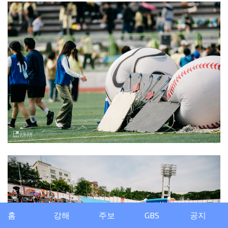
홈
강해
주보
GBS
공지