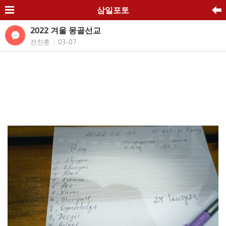
삼일포토
2022 겨울 몽골선교
전찬훈
03-07
|