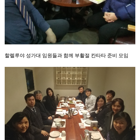
할렐루야 성가대 임원들과 함께 부활절 칸타타 준비 모임