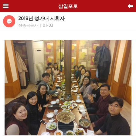
삼일포토
2018년 성가대 지휘자
전종국목사
01-03
|