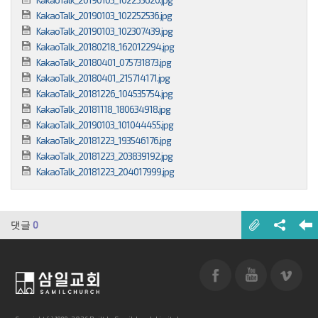
KakaoTalk_20190103_102252536.jpg
KakaoTalk_20190103_102307439.jpg
KakaoTalk_20180218_162012294.jpg
KakaoTalk_20180401_075731873.jpg
KakaoTalk_20180401_215714171.jpg
KakaoTalk_20181226_104535754.jpg
KakaoTalk_20181118_180634918.jpg
KakaoTalk_20190103_101044455.jpg
KakaoTalk_20181223_193546176.jpg
KakaoTalk_20181223_203839192.jpg
KakaoTalk_20181223_204017999.jpg
댓글
0