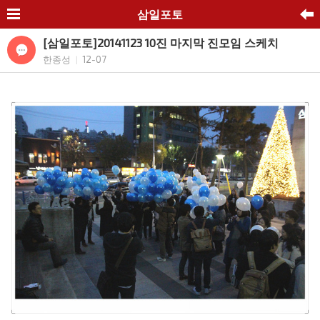
삼일포토
[삼일포토]20141123 10진 마지막 진모임 스케치
한종성
12-07
|