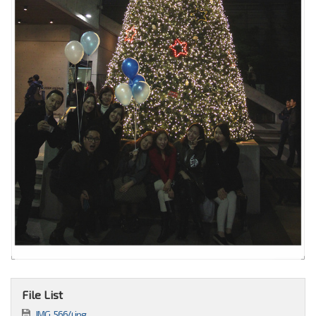
File List
IMG_5664.jpg