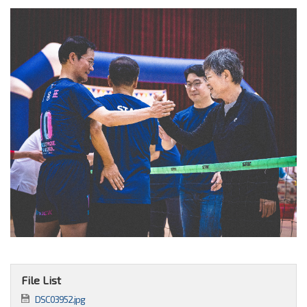
File List
DSC03952.jpg