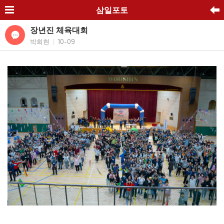
삼일포토
장년진 체육대회
박희현
10-09
|