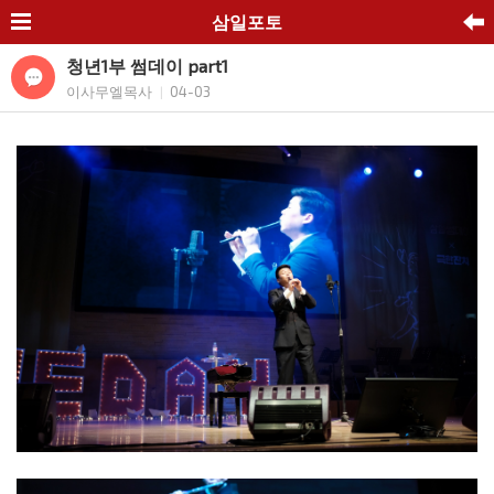
삼일포토
청년1부 썸데이 part1
이사무엘목사
04-03
|