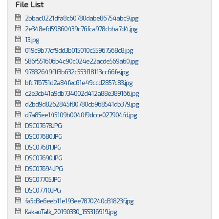
File List
2bbac0221dfa8c60780dabe86754abc9.jpg
2e348efd59860439c76fca978cbba7d4.jpg
13.jpg
019c9b77cf9dd3b015010c55967568c8.jpg
586f551606b4c90c024e22acde569a60.jpg
97832649f1f3b632c553f18113cc66fe.jpg
bfc7f6751d2a84fec61e49ccd2857c83.jpg
c2e3cb41a9db734002d412a88e389166.jpg
d2bd9d8262845f80780cb968541db379.jpg
d7a85ee145109b0040f9dcce027904fd.jpg
DSC07678.JPG
DSC07680.JPG
DSC07681.JPG
DSC07690.JPG
DSC07694.JPG
DSC07705.JPG
DSC07710.JPG
fa5d3e6eeb11e193ee7870240d31823f.jpg
KakaoTalk_20190330_155316919.jpg