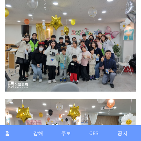
홈
강해
주보
GBS
공지