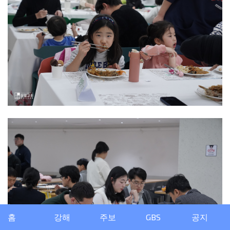
홈
강해
주보
GBS
공지