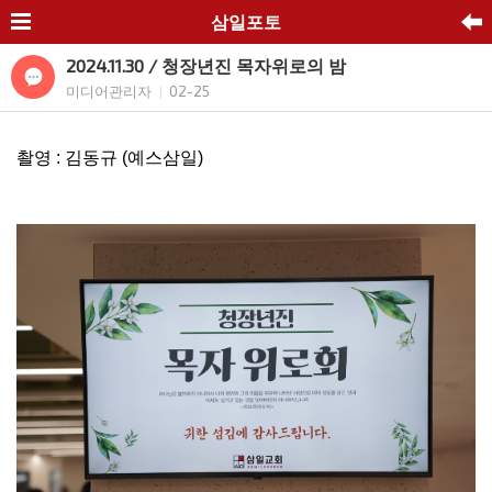
삼일포토
2024.11.30 / 청장년진 목자위로의 밤
미디어관리자
02-25
|
촬영 : 김동규 (예스삼일)