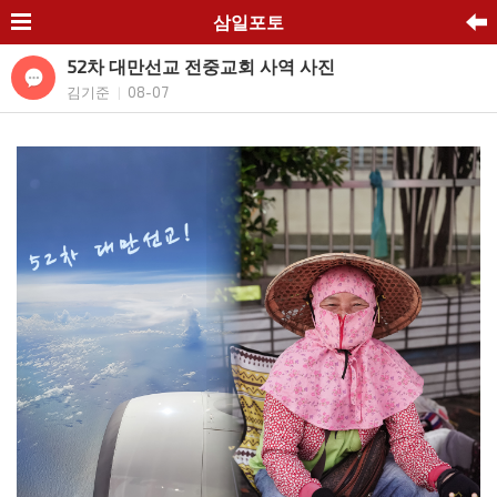
삼일포토
52차 대만선교 전중교회 사역 사진
김기준
08-07
|