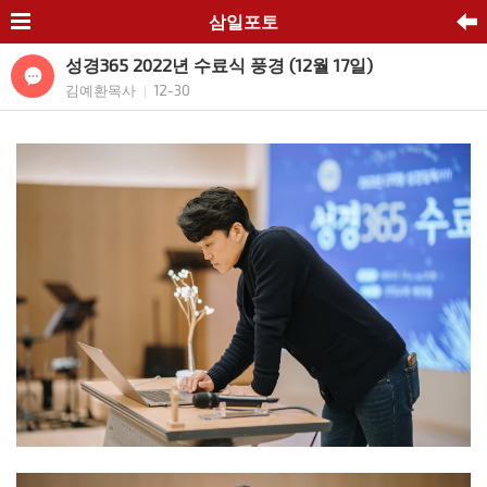
삼일포토
성경365 2022년 수료식 풍경 (12월 17일)
김예환목사
12-30
|