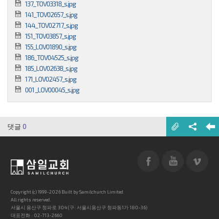
137_TOV03318_s.jpg
141_TOV02657_s.jpg
144_TOV02717_s.jpg
151_TOV03857_s.jpg
155_LOV01890_s.jpg
186_TOV04525_s.jpg
185_LOV02638_s.jpg
171_LOV02457_s.jpg
001 _LOV00045_s.jpg
댓글
0
Copyright (c) 1999-2026 Built by Samilchurch Limited.
All rights reserved.
서울시 용산구 청파로 304 (구: 서울시용산구 청파동1가 180-36)
대표전화 : 02-713-2660