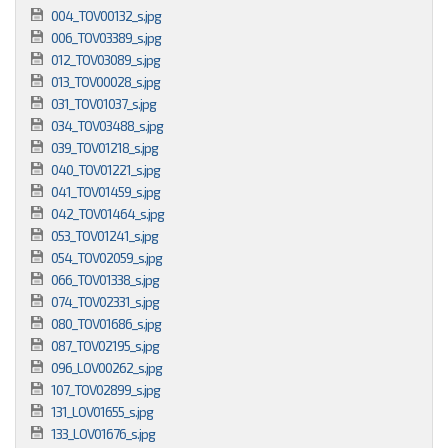
004_TOV00132_s.jpg
006_TOV03389_s.jpg
012_TOV03089_s.jpg
013_TOV00028_s.jpg
031_TOV01037_s.jpg
034_TOV03488_s.jpg
039_TOV01218_s.jpg
040_TOV01221_s.jpg
041_TOV01459_s.jpg
042_TOV01464_s.jpg
053_TOV01241_s.jpg
054_TOV02059_s.jpg
066_TOV01338_s.jpg
074_TOV02331_s.jpg
080_TOV01686_s.jpg
087_TOV02195_s.jpg
096_LOV00262_s.jpg
107_TOV02899_s.jpg
131_LOV01655_s.jpg
133_LOV01676_s.jpg