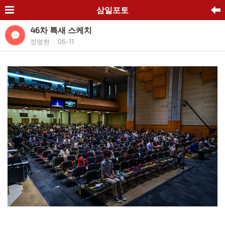
삼일포토
46차 특새 스케치
정명현
06-11
|