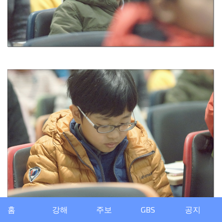
홈
강해
주보
GBS
공지