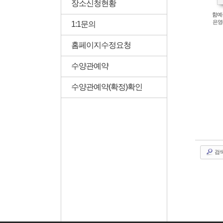
장소신청현황
함예준
은영
1:1문의
홈페이지수정요청
수양관예약
수양관예약(확정)확인
검