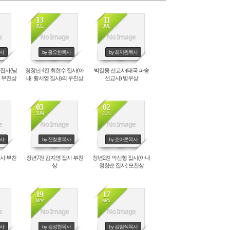
)
치유공의TF
st
n
all
센터
e
er
장소신청현황
13
11
y
JUL
JUL
1:1문의
e
No Image
No Image
홈페이지수정요청
목사
by 홍요한목사
by 최지원목사
수양관예약
수양관예약(확정)확인
 집사(남
청장년 4진 최현수 집사(아
박길웅 선교사(태국 파송
의 부친상
내: 황서영 집사)의 부친상
선교사) 빙부상
03
02
JUN
JUN
e
No Image
No Image
목사
by 전창훈목사
by 조아론목사
사 부친
장년7진 김지영 집사 부친
장년2진 박신형 집사(아내
상
정향순 집사) 모친상
19
17
MAY
MAY
e
No Image
No Image
목사
by 김성헌목사
by 김범식목사