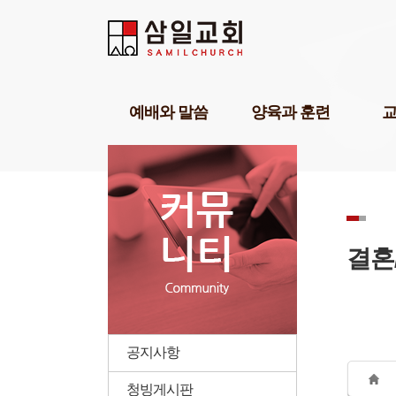
Sketchbook5, 스케치북5
Sketchbook5, 스케치북5
Sketchbook5, 스케치북5
Sketchbook5, 스케치북5
예배와 말씀
양육과 훈련
담임목사설교
기독교세계관아카데미
교육1
강해설교
삼일기도학교
교육2
부교역자설교
303비전암송학교
교육3
온라인예배
묵상학교
교회학
초청강사설교
삼일아카데미
삼일 
결혼
예배찬양
위플러스가정예배
삼일 
POP찬양
미셔널신학연구소
성경공부교재(GBS)
부모면
성례
삼일아
공지사항
청빙게시판