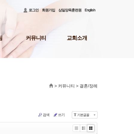
로그인
회원가입
삼일양육훈련원
English
팀
커뮤니티
교회소개
공지사항
3대비전 및 로고
청빙게시판
담임목사 소개
31)
공사안내
담임목사 저서
결혼/장례
섬기는 이들
회의소식
새가족 등록 안내
>
커뮤니티
>
결혼/장례
배
삼일뉴스
예배시간 및 장소
주보
오시는 길
삼일TALK
교회행정
선교회
삼일포토
검색
쓰기
T
기본글꼴
나눔부
사역보고
사역일정
Li
Zi
G