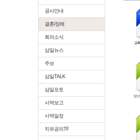
공사안내
n
결혼/장례
회의소식
교회
삼일뉴스
주보
삼일TALK
삼일포토
장년
사역보고
사역일정
치유공의TF