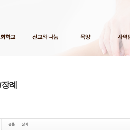
Skip to content
교회학교
선교와 나눔
목양
사역
팀(미취학)
국내선교
청년 1부
미디어팀
팀(어린이)
해외선교
청년 2부
P.O.P.
예스삼일(Yes
팀(청소년)
나눔사역
청년 3부
법조선교회
교 게시판
도서기증
청장년진
Acts
교육 자료실
장년진
/장례
국제영어예
어린이 도서관
남여전도회
주보팀
삼일다음세대홈스쿨부
삼일라디오
허학교
삼일실업인
기학교
서울역사랑
삼일출판부
결혼
장례