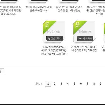
(2청 2진)형제 와 장
황인용 형제(2청 2진)의 결
청장년부 2진 박예슬(남편
장년1진 유선옥 집
(2청2진) 자매의 결혼
혼을 축복합니다.
신우철) 집사의 부친상
군, 장년2진 정수
을 축복합니다.
부친상
17
15
MAY
MAY
No Image
No Image
by 김범식목사
by 서동혁목사
정여일형제(청년2부1진)
청장년6진 이경민 집사(아
김
이혜미자매(청년3부6진)
내 송지원 자매)의 부친상
혼
의 결혼을 진심으로 축하
합니다.
색
Prev
1
2
3
4
5
6
7
8
9