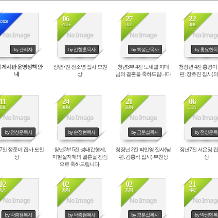
사랑부(장애인
헤세드 상담
06
27
22
otice
AUG
JUL
JUL
예배통역부
No Image
No Image
No Image
No Imag
사랑교육부
by 관리자
by 전창훈목사
by 최성근목사
by 홍요한
 게시판 운영정책 안
장년7진 전소영 집사 모친
청년3부 4진 노새별 자매
청장년 4진 홍경이
내
상
님의 결혼을 축하드립니다
편: 장호진 집사)
11
24
21
06
JUL
JUN
JUN
JUN
No Image
No Image
No Image
No Imag
by 전창훈목사
by 순정현목사
by 금운섭목사
by 전창훈
7진 정준이 집사 모친
청년3부 5진 성태갑형제,
청장년 2진 박민영 집사(남
장년7진 서은영 집
상
지현실자매의 결혼을 진심
편: 김홍식 집사) 부친상
상
으로 축하드립니다.
02
02
02
21
JUN
JUN
JUN
MAY
No Image
No Image
No Image
No Imag
by 박종현목사
by 박종현목사
by 금운섭목사
by 박성민