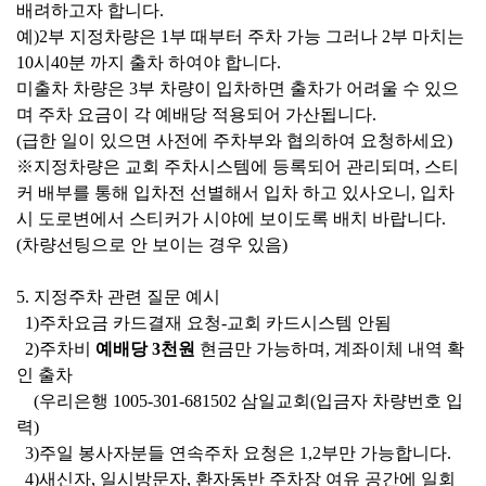
배려하고자
합니다
.
예
)2
부 지정차량은
1
부 때부터 주차 가능 그러나
2
부 마치는
10
시
40
분
까지 출차 하여야 합니다
.
미출차 차량은
3
부 차량이 입차하면 출차가 어려울 수 있으
며
주차 요금이 각 예배당 적용되어 가산됩니다
.
(
급한 일이 있으면 사전에 주차부와 협의하여 요청하세요
)
※
지정차량은 교회 주차시스템에 등록되어 관리되며
,
스티
커 배부를 통해
입차전 선별해서 입차 하고 있사오니
,
입차
시 도로변에서 스티커가
시야에 보이도록 배치 바랍니다
.
(
차량선팅으로 안 보이는 경우 있음
)
5.
지정주차 관련 질문 예시
1)
주차요금 카드결재 요청
-
교회 카드시스템 안됨
2)
주차비
예배당
3
천원
현금만 가능하며
,
계좌이체 내역 확
인 출차
(
우리은행
1005-301-681502
삼일교회
(
입금자 차량번호 입
력
)
3)
주일 봉사자분들 연속주차 요청은
1,2
부만 가능합니다
.
4)
새신자
,
일시방문자
,
환자동반 주차장 여유 공간에 일회