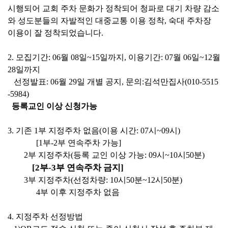
시행되어 교회 주차 문화가 정착되어 청파로 대기 차량 감소
와 성도분들의 자발적인 대중교통 이용 정착
,
숙대 주차장
이용이 잘 정착되었습니다
.
2. 모집기간
: 06
월
08
일
~15
일까지
,
이용기간
: 07
월
06
일
~12
월
28
일까지
선정발표
: 06
월
29
일 개별 공지
,
문의
:
김석만집사
(010-5515
-5984)
등록교인 이상 신청가능
3.
기존
1
부 지정주차 없음
(
이용 시간
: 07
시
~09
시
)
[1
부
-2
부 연속주차 가능
]
2
부 지정주차
(
등록 교인 이상 가능
: 09
시
~10
시
50
분
)
[2
부
-3
부 연속주차 금지
]
3
부 지정주차
(
선정차량
: 10
시
50
분
~12
시
50
분
)
4
부 이후 지정주차 없음
4.
지정주차 선정방법