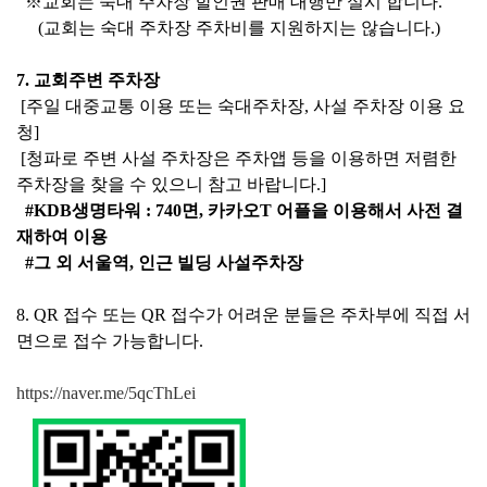
※
교회는 숙대 주차장 할인권 판매 대행만 실시 합니다
.
(
교회는 숙대 주차장 주차비를 지원하지는 않습니다
.)
7.
교회주변 주차장
[
주일 대중교통 이용 또는 숙대주차장
,
사설 주차장 이용 요
청
]
[
청파로 주변 사설 주차장은 주차앱 등을 이용하면 저렴한
주차장을
찾을 수 있으니 참고 바랍니다
.]
#KDB
생명타워
: 740
면
,
카카오
T
어플을 이용해서 사전 결
재하여 이용
#
그 외 서울역
,
인근 빌딩 사설주차장
8. QR
접수 또는
QR
접수가 어려운 분들은 주차부에 직접 서
면으로 접수
가능합니다
.
https://naver.me/5qcThLei