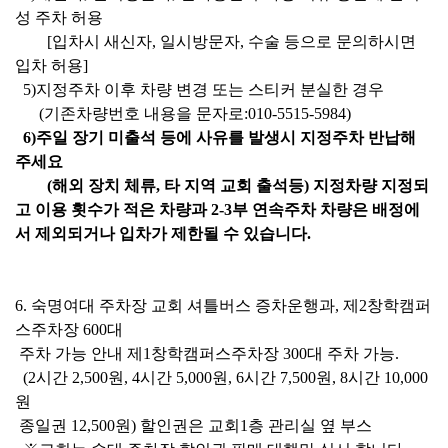
성 주차 허용
[
입차시 새신자
,
일시방문자
,
수술 등으로 문의하시면
입차 허용
]
5)
지정주차 이후 차량 변경 또는 스티커 분실한 경우
(
기존차량번호 내용을 문자로
:010-5515-5984)
6)
주일 장기 미출석 등에 사유를 발생시 지정주차 반납해
주세요
(
해외 장치 체류
,
타 지역 교회 출석등
)
지정차량 지정되
고 이용 횟수가 적은 차량과
2-3
부 연속주차 차량은 배정에
서 제외되거나 입차가
제한될 수 있습니다
.
6.
숙명여대 주차장 교회 셔틀버스 증차운행과
,
제
2
창학캠퍼
스주차장
600
대
주차 가능 안내 제
1
창학캠퍼스주차장
300
대 주차 가능
.
(2
시간
2,500
원
, 4
시간
5,000
원
, 6
시간
7,500
원
, 8
시간
10,000
원
종일권
12,500
원
)
할인권은 교회
1
층 관리실 옆 부스