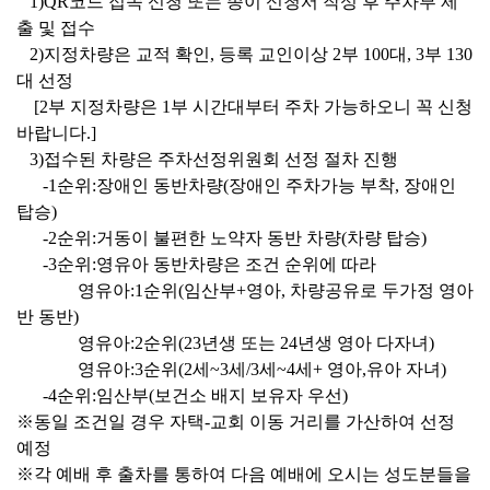
1)QR
코드 접속 신청 또는 종이 신청서 작성 후 주차부 제
출 및 접수
2)
지정차량은 교적 확인
,
등록 교인이상
2
부
100
대
, 3
부
130
대 선정
[2
부 지정차량은
1
부 시간대부터 주차 가능하오니 꼭 신청
바랍니다
.]
3)
접수된 차량은 주차선정위원회 선정 절차 진행
-1
순위
:
장애인 동반차량
(
장애인 주차가능 부착
,
장애인
탑승
)
-2
순위
:
거동이 불편한 노약자 동반 차량
(
차량 탑승
)
-3
순위
:
영유아 동반차량은 조건 순위에 따라
영유아
:1
순위
(
임산부
+
영아
,
차량공유로 두가정 영아
반 동반
)
영유아
:2
순위
(23
년생 또는
24
년생 영아 다자녀
)
영유아
:3
순위
(2
세
~3
세
/3
세
~4
세
+
영아
,
유아 자녀
)
-4
순위
:
임산부
(
보건소 배지 보유자 우선
)
※
동일 조건일 경우 자택
-
교회 이동 거리를 가산하여 선정
예정
※
각 예배 후 출차를 통하여 다음 예배에 오시는 성도분들을