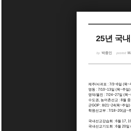
Sketchbook5, 스케치북5
25년 국
Sketchbook5, 스케치북5
박종인
M
by
posted
제주/서귀포 : 7/3~6일 (목
영동 : 7/10~13일 (목~주일
영덕/울진 : 7/24~27일 (목
수도권, 농어촌선교 : 8월 
군GOP : 8/21~24(목~주일)
학원선교부 : 7/18~20(금~
국내선교강습회 : 6월 17, 19
국내선교기도회 : 6월 20일 