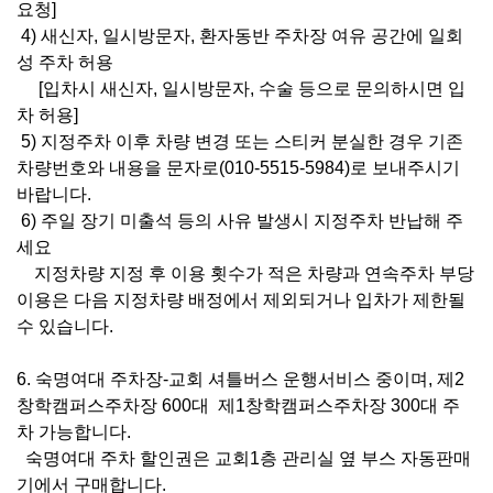
요청
]
4)
새신자
,
일시방문자
,
환자동반 주차장 여유 공간에 일회
성 주차 허용
[
입차시 새신자
,
일시방문자
,
수술 등으로 문의하시면 입
차 허용
]
5)
지정주차 이후 차량 변경 또는 스티커 분실한 경우 기존
차량번호와 내용을 문자로(
010-5515-5984)로 보내주시기
바랍니다.
6)
주일 장기 미출석 등의 사유 발생시 지정주차 반납해 주
세요
지정차량 지정 후 이용 횟수가 적은 차량과 연속주차 부당
이용은
다음 지정차량 배정에서 제외되거나 입차가 제한될
수 있습니다
.
6.
숙명여대 주차장-교회 셔틀버스 운행서비스 중이며
,
제
2
창학캠퍼스주차장
600
대 제
1
창학캠퍼스주차장
300
대 주
차 가능합니다.
숙명여대 주차
할인권은 교회
1
층 관리실 옆 부스 자동판매
기에서 구매합니다.