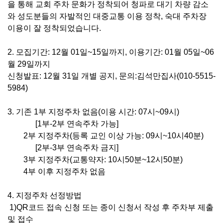
을 통해 교회 주차 문화가 정착되어 청파로 대기 차량 감소
와 성도분들의 자발적인 대중교통 이용 정착
,
숙대 주차장
이용이 잘 정착되었습니다
.
2. 모집기간
: 12
월
01
일
~15
일까지
,
이용기간
: 01
월
05
일
~06
월
29
일까지
신청발표
: 12
월
31
일 개별 공지
,
문의
:
김석만집사
(010-5515-
5984)
3.
기존
1
부 지정주차 없음
(
이용 시간
: 07
시
~09
시
)
[1
부
-2
부 연속주차 가능
]
2
부 지정주차
(
등록 교인 이상 가능
: 09
시
~10
시
40
분
)
[2
부
-3
부 연속주차 금지
]
3
부 지정주차
(
교통약자
: 10
시
50
분
~12
시
50
분
)
4
부 이후 지정주차 없음
4.
지정주차 선정방법
1)QR
코드 접속 신청 또는 종이 신청서 작성 후 주차부 제출
및 접수