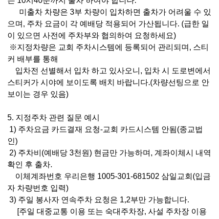
는
10
시
40
분까지 출차 하여야 합니다
.
미출차 차량은
3
부 차량이 입차하면 출차가 어려울 수 있
으며,
주차 요금이 각 예배당 적용되어 가산됩니다
.
(
급한 일
이 있으면 사전에 주차부와 협의하여 요청하세요
)
※
지정차량은 교회 주차시스템에 등록되어 관리되며
,
스티
커 배부를 통해
입차전 선별해서 입차 하고 있사오니
,
입차 시 도로변에서
스티커가
시야에 보이도록 배치 바랍니다
.(
차량선팅으로 안
보이는 경우 있음
)
5.
지정주차 관련 질문 예시
1)
주차요금 카드결재 요청
-
교회 카드시스템 안됨
(
종교법
인
)
2)
주차비(예배당 3천원) 현금만 가능하며
,
계좌이체시 내역
확인 후 출차.
이체계좌번호
우리은행
1005-301-681502
삼일교회
(
입금
자 차량번호 입력
)
3)
주일 봉사자 연속주차 요청은
1,2
부만 가능합니다
.
[
주일 대중교통 이용 또는 숙대주차장
,
사설 주차장 이용