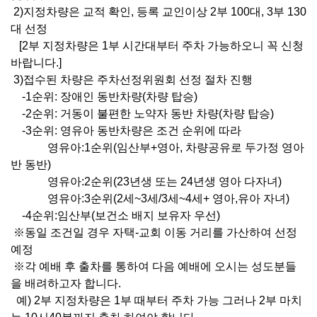
2)
지정차량은 교적 확인
,
등록 교인이상
2
부
100
대
, 3
부
130
대 선정
[2
부 지정차량은
1
부 시간대부터 주차 가능하오니 꼭 신청
바랍니다
.]
3)
접수된 차량은 주차선정위원회 선정 절차 진행
-1
순위
:
장애인 동반차량
(
차량 탑승
)
-2
순위
:
거동이 불편한 노약자 동반 차량
(
차량 탑승
)
-3
순위
:
영유아 동반차량은 조건 순위에 따라
영유아
:1
순위
(
임산부
+
영아
,
차량공유로 두가정 영아
반 동반
)
영유아
:2
순위
(23
년생 또는
24
년생 영아 다자녀
)
영유아
:3
순위
(2
세
~3
세
/3
세
~4
세
+
영아
,
유아 자녀
)
-4
순위
:
임산부
(
보건소 배지 보유자 우선
)
※
동일 조건일 경우 자택
-
교회 이동 거리를 가산하여 선정
예정
※
각 예배 후 출차를 통하여 다음 예배에 오시는 성도분들
을 배려하고자
합니다
.
예
) 2
부 지정차량은
1
부 때부터 주차 가능 그러나
2
부 마치