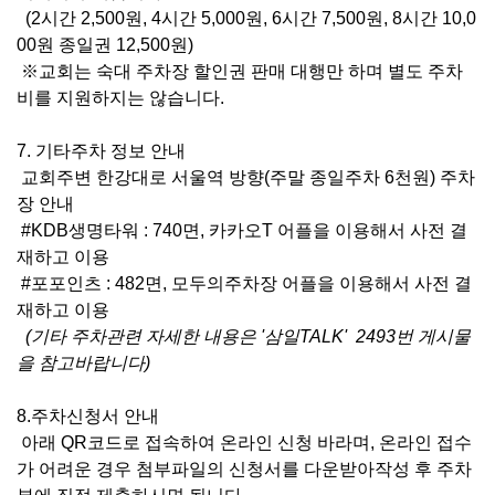
(2
시간
2,500
원
, 4
시간
5,000
원
, 6
시간
7,500
원
, 8
시간
10,0
00
원 종일권
12,500
원
)
※
교회는 숙대 주차장 할인권 판매 대행만 하며 별도 주차
비를 지원하지는 않습니다
.
7. 기타주차 정보 안내
교회주변 한강대로 서울역 방향
(
주말 종일주차
6
천원
) 주차
장 안내
#KDB
생명타워
: 740
면
,
카카오
T
어플을 이용해서 사전 결
재하고 이용
#
포포인츠
: 482
면
,
모두의주차장 어플을 이용해서 사전 결
재하고 이용
(기타 주차관련 자세한 내용은 '삼일TALK' 2493번 게시물
을 참고바랍니다)
8.주차신청서 안내
아래 QR코드로 접속하여 온라인 신청 바라며, 온라인
접수
가 어려운 경우 첨부파일의 신청서를 다운받아작성 후 주차