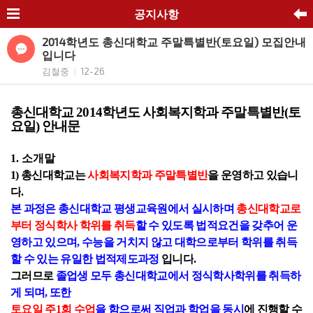
공지사항
2014학년도 총신대학교 주말특별반(토요일) 모집안내
입니다
김철중
12-26
|
총신대학교
2014
학년도 사회복지학과 주말특별반
(
토
요일
)
안내문
1.
소개말
1)
총신대학교는
사회복지학과 주말특별반
을 운영하고 있습니
다
.
본 과정은 총신대학교 평생교육원에서 실시하며
총신대학교로
부터 정식학사 학위를 취득
할 수 있도록 법적요건을 갖추어 운
영하고 있으며
,
수능을 거치지 않고 대학으로부터 학위를 취득
할 수 있는 유일한 법적제도과정
입니다
.
그러므로
졸업생 모두 총신대학교에서 정식학사학위를 취득하
게 되며
,
또한
토요일 주
1
회 수업
을 함으로써 직업과 학업을 동시
에 진행할 수