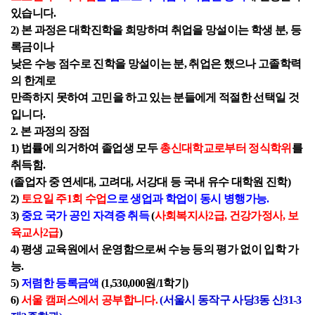
있습니다
.
2)
본 과정은 대학진학을 희망하며 취업을 망설이는 학생 분
,
등
록금이나
낮은 수능 점수로 진학을 망설이는 분
,
취업은 했으나 고졸학력
의 한계로
만족하지 못하여 고민을 하고 있는 분들에게 적절한 선택일 것
입니다
.
2.
본 과정의 장점
1)
법률에 의거하여 졸업생 모두
총신대학교로부터 정식학위
를
취득함
.
(
졸업자 중 연세대
,
고려대
,
서강대 등 국내 유수 대학원 진학
)
2)
토요일 주
1
회 수업
으로 생업과 학업이 동시 병행가능
.
3)
중요 국가 공인 자격증 취득
(
사회복지사
2
급
,
건강가정사
,
보
육교사
2
급
)
4)
평생 교육원에서 운영함으로써 수능 등의 평가 없이 입학 가
능
.
5)
저렴한 등록금액
(1,530,000
원
/1
학기
)
6)
서울 캠퍼스에서 공부합니다
.
(
서울시 동작구 사당
3
동 산
31-3