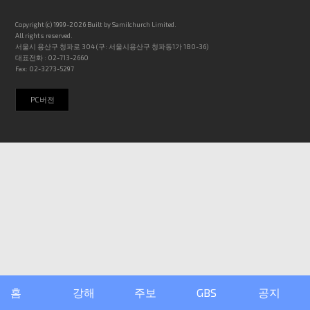
Copyright (c) 1999-2026 Built by Samilchurch Limited.
All rights reserved.
서울시 용산구 청파로 304 (구: 서울시용산구 청파동1가 180-36)
대표전화 : 02-713-2660
Fax: 02-3273-5297
PC버전
홈
강해
주보
GBS
공지