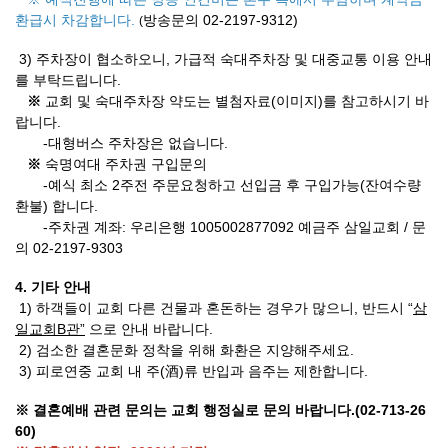
환급시 차감합니다.
방송문의 02-2197-9312)
(
3)
주차장이 협소하오니
,
가급적 숙대주차장 및 대중교통 이용 안내
를 부탁드립니다
.
※
교회 및
숙대주차장 약도는 별첨자료
(이미지)
를 참고하시기 바
랍니다.
-
대형버스 주차장은 없습니다.
※
숙명여대 주차권 구입문의
-예식 최소 2주전 주문요청하고 선입금 후 구입가능
(
잔여수량
환불
)
합니다.
-주차권 계좌: 우리은행 1005002877092 예금주 삼일교회
/
문
의
02-2197-9303
4.
기타 안내
1)
하객들이 교회 다른 건물과 혼돈하는 경우가 많으니
,
반드시
“
삼
일교회
B
관
”
으로 안내 바랍니다
.
2)
검소한 결혼문화 정착을 위해 화환은 지양해주세요.
3)
피로연중
교회 내 주
(
酒
)
류 반입과 음주는
제한합니다
.
※
결혼예배 관련 문의는 교회 행정실로 문의 바랍니다
.(02-713-26
60)