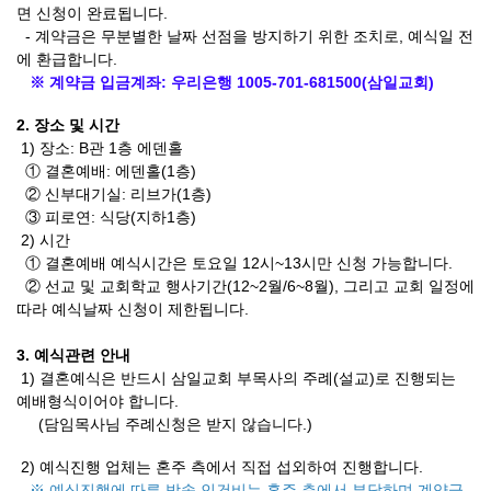
면 신청이 완료됩니다
.
- 계약금은 무분별한 날짜 선점을 방지하기 위한 조치로
,
예식일 전
에 환급합니다
.
※
계약금 입금계좌
:
우리은행
1005-701-681500(
삼일교회
)
2.
장소 및 시간
1)
장소
: B
관
1
층 에덴홀
①
결혼예배
:
에덴홀
(1
층
)
②
신부대기실
:
리브가
(1
층
)
③
피로연
:
식당
(
지하
1
층
)
2)
시간
①
결혼예배 예식시간은 토요일 12시~13시만 신청 가능합니다.
②
선교 및 교회학교 행사기간
(12~2
월
/6~8
월
), 그리고
교회 일정에
따라
예식날짜
신청이 제한됩니다
.
3.
예식관련 안내
1)
결혼예식은 반드시 삼일교회 부목사의 주례
(
설교
)
로 진행되는
예배형식이어야 합니다
.
(
담임목사님 주례신청은 받지 않습니다
.)
2)
예식진행 업체는 혼주 측에서 직접 섭외하여
진행합니다.
※
예식진행에 따른 방송 인건비는 혼주 측에서 부담하며 계약금