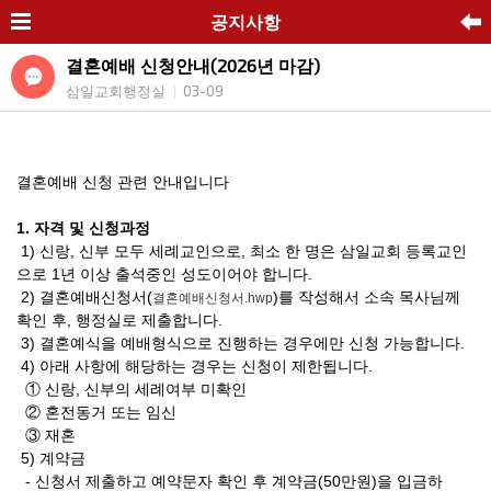
공지사항
결혼예배 신청안내(2026년 마감)
삼일교회행정실
03-09
|
결혼예배 신청 관련 안내입니다
1.
자격 및 신청과정
1)
신랑
,
신부 모두 세례교인으로
,
최소 한 명은 삼일교회 등록교인
으로
1
년 이
상 출석중인 성도이어야 합니다
.
2) 결혼예배신청서(
)
를 작성해서
소속 목사님께
결혼예배신청서.hwp
확인 후
,
행정실로 제출합니다
.
3)
결혼예식을 예배형식으로 진행하는 경우에만 신청 가능합니다
.
4)
아래 사항에 해당하는 경우는 신청이 제한됩니다
.
①
신랑
,
신부의 세례여부 미확인
②
혼전동거 또는 임신
③
재혼
5)
계약금
- 신청서 제출하고 예약문자 확인 후 계약금(50만원)을 입금하