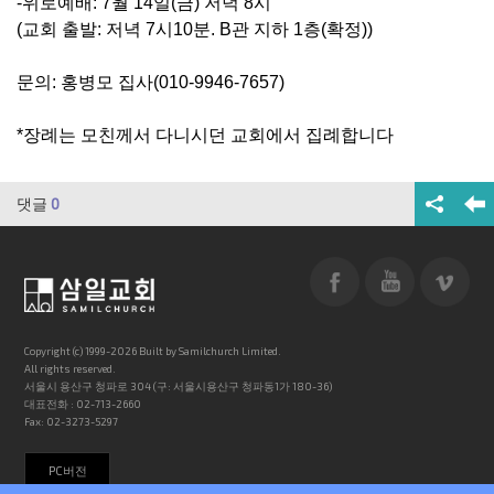
-위로예배: 7월 14일(금) 저녁 8시
(교회 출발: 저녁 7시10분. B관 지하 1층(확정))
문의: 홍병모 집사(010-9946-7657)
*장례는 모친께서 다니시던 교회에서 집례합니다
댓글
0
Copyright (c) 1999-2026 Built by Samilchurch Limited.
All rights reserved.
서울시 용산구 청파로 304 (구: 서울시용산구 청파동1가 180-36)
대표전화 : 02-713-2660
Fax: 02-3273-5297
PC버전