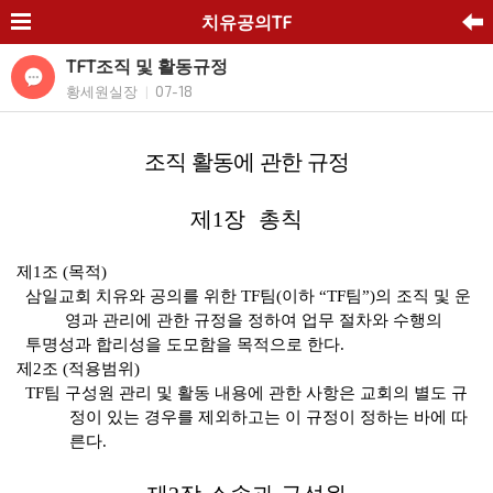
치유공의TF
TFT조직 및 활동규정
황세원실장
07-18
|
조직 활동에 관한 규정
제
1
장 총칙
제
1
조
(
목적
)
삼일교회 치유와 공의를 위한
TF
팀
(
이하
“TF
팀
”)
의 조직 및 운
영과 관리에 관한 규정을 정하여 업무 절차와 수행의
투명성과
합리성을 도모함을 목적으로 한다
.
제
2
조
(
적용범위
)
TF
팀 구성원 관리 및 활동 내용에 관한 사항은 교회의 별도 규
정이 있는 경우를 제외하고는 이 규정이 정하는 바에 따
른다
.