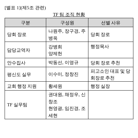
[
별표
1](
제
5
조 관련
)
TF
팀 조직 현황
구분
구성원
선별 사유
나원주
장구경
주
,
,
당회 장로
당회 장로
병옥
행정목사
강병희
담당교역자
양제헌
박동선
이영규
안수집사
당회 장로 추천
,
피고소인 대표 및 당
이수미
정창진
평신도 실무
,
회장로 추천
교회 행정 지원
황세원
행정 실장
권대원
채정우
신
,
,
창조
실무팀
TF
현영광
임진경
조
,
,
세현