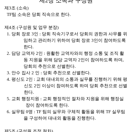
제
2
장 소속과 구성원
제
3
조
(
소속
)
TF
팀 소속은 당회 직속으로 한다
.
제
4
조
(
구성원 및 업무 분장
)
1.
당회 장로
3
인
:
당회 직속기구로서 당회의 권한과 사무를 위
임하고 관리하기 위하여 당회 장로
3
인이 참여하도록
한다
.
2.
담당 교역자
2
인
:
원활한 교역자와의 행정 소통 및 조직 활
동 지원을 위해 담당 교역자
2
인이 참여하도록 하며
,
당회의 추천으로 선별한다
.
3.
안수 집사
2
인
:
당회 추천으로 선별한다
.
4.
평신도
2
인
:
교회 대내외의 소통과 실무를 진행하기 위해 평
신도
2
인 이상이 참여하도록 하며 당회 추천으로 선별
한다
.
5.
교회 행정지원
:
교회 행정적인 절차와 지원을 위해 행정실
장이 참여하도록 한다
.
6.
실무팀
0
명
: TF
팀의 실무와 구체적 활동을 위해
TF
실무팀
을 구성하여 대내외 활동을 진행한다
.
제
5
조
(
구성원 조정 절차
)