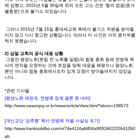
에 임했고
, 2015
년
6
월
30
일에 위의 모든 고소 건은
‘
혐의 없음
(
증거
불충분
)’
으로 불기소 되었습니다
.
그러나
2015
년
7
월
15
일 홍대새교회 측에서 불기소 처분을 받아들
이지 않고 다시 항고한 상황입니다
.
따라서 이 사건은 아직 종지부를
찍지 못했습니다
.
2)
삼일 교회의 공식 대응 상황
그동안 평양노회
(
분립 전 노회를 말함
)
와 합동 총회 등에 전병욱 목
사의 면직을 요청하는 것에 초점을 맞춰 대응을 해왔으나 평양노회
뿐만 아니라 합동 총회에서조차 징계 요청이 받아들여지지 않았습
니다
.
*관련 기사들
[
평양노회 재판국, 전병욱 징계 결론 못 내려]
http://www.newsnjoy.or.kr/news/articleView.html?idxno=198573
[개신교단 '성추행' 목사 전병욱 처벌 사실상 포기]
http://www.hankookilbo.com/v/74e4116afdf04a98926022f2641050
ab