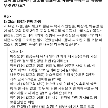
교회 교인들에게 고소를 당했다고 하는데 구체적인 내용은
무엇인가요
?
A5>
1)
고소 내용과 진행 과정
2014
년
12
월
,
홍대새교회 황은우 목사와 안병준
,
이삼익
,
박유양 등
이 삼일교회 장로
2
인을 포함 삼일교회 성도들 다수와
<
숨바꼭질
>
편집팀
,
그리고 네이버카페
‘
전병욱 목사
!
진실을 공개합니다
’
의 네
티즌 다수를 고소하는 일이 있었습니다
. (
동시 피소된 이들 포함 피
고소인 총
18
명
)
구체적인 내용은 다음과 같습니다
.
<
고소
1>
이진오
(
더함공동체 목사
)
인터넷 카페 게시물
(
성추행 사실
언급
)
로 정보 통신망법 위반
(
명예훼손
)
이광영
(
삼일교회 장로
)
당회 발표문
(
성추행 사실 언급
,
성
중독 치료비
1
억원
)
으로 명예훼손
(
사실
+
허위
)
나원주
(
삼일교회 장로
)
뉴스앤조이 인터뷰
(
수도권
2
년간
개척 금지 약속
)
로 명예훼손
(
허위
)
이수미
(
삼일교회 성도
)
뉴스앤조이 인터뷰
(‘
지속해서 성추
행 당한 사람 말고
,
한두 번 당한 사람을 치면 피해규모는 어
마어마할 거다
’
라는 말
)
로 명예훼손
(
허위
)
이미정
(
삼일교회 성도
) 1
인 시위
,
인터넷 카페 게시물로 정
보통신망법 위반
네티즌
3
명
(
인터넷카페 회원
)
인터넷카페 게시물로 모욕