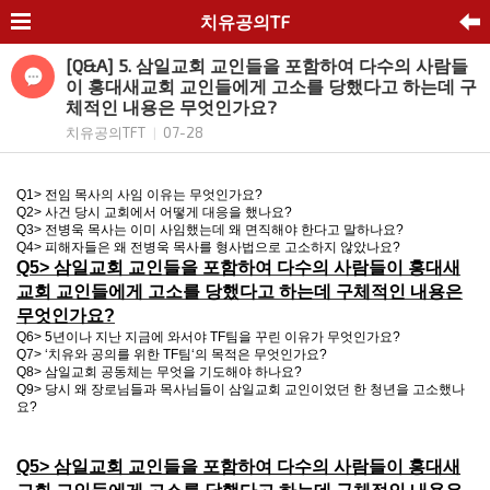
치유공의TF
[Q&A] 5. 삼일교회 교인들을 포함하여 다수의 사람들
이 홍대새교회 교인들에게 고소를 당했다고 하는데 구
체적인 내용은 무엇인가요?
치유공의TFT
07-28
|
Q1>
전임 목사의 사임 이유는 무엇인가요
?
Q2>
사건 당시 교회에서 어떻게 대응을 했나요
?
Q3>
전병욱 목사는 이미 사임했는데 왜 면직해야 한다고 말하나요
?
Q4>
피해자들은 왜 전병욱 목사를 형사법으로 고소하지 않았나요
?
Q5>
삼일교회 교인들을 포함하여 다수의 사람들이 홍대새
교회 교인들에게 고소를 당했다고 하는데 구체적인 내용은
무엇인가요
?
Q6> 5
년이나 지난 지금에 와서야
TF
팀을 꾸린 이유가 무엇인가요
?
Q7> ‘
치유와 공의를 위한
TF
팀
‘
의 목적은 무엇인가요
?
Q8>
삼일교회 공동체는 무엇을 기도해야 하나요
?
Q9> 당시 왜 장로님들과 목사님들이 삼일교회 교인이었던 한 청년을 고소했나
요?
Q5>
삼일교회 교인들을 포함하여 다수의 사람들이 홍대새