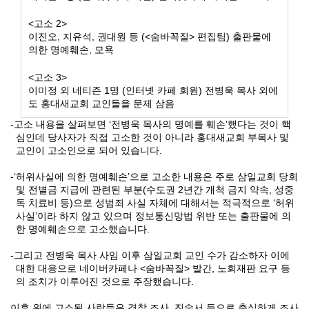
<
고소
2>
이진오
,
지유석
,
권대원 등
(<
숨바꼭질
>
편집팀
)
출판물에
의한 명예훼손
,
모욕
<
고소
3>
이미정 외 네티즌
1
명
(
인터넷 카페 회원
)
전병욱 목사 외에
도 홍대새교회 교인들을 문제 삼음
-
고소 내용을 살펴보면
‘
전병욱 목사의 명예를 훼손
’
했다는 것이 핵
심인데 당사자가 직접 고소한 것이 아니라 홍대새교회 부목사 및
교인이 고소인으로 되어 있습니다
.
-‘
허위사실에 의한 명예훼손
’
으로 고소한 내용은 주로 삼일교회 당회
및 전별금 지급에 관련된 부분
(
수도권
2
년간 개척 금지 약속
,
성중
독 치료비 등
)
으로 성범죄 사실 자체에 대해서는 적극적으로
‘
허위
사실
’
이라 하지 않고 있으며 정보통신망법 위반 또는 출판물에 의
한 명예훼손으로 고소했습니다
.
-
그리고 전병욱 목사 사임 이후 삼일교회 교인 수가 감소하자 이에
대한 대응으로 네이버카페나
<
숨바꼭질
>
발간
,
노회재판 요구 등
의 조치가 이루어진 것으로 주장했습니다
.
이후 위에 고소된 사람들은 경찰 조사
,
진술서 등으로 충실하게 조사