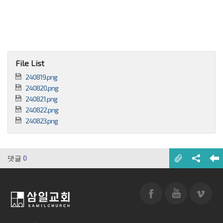
File List
240819.png
240820.png
240821.png
240822.png
240823.png
댓글
0