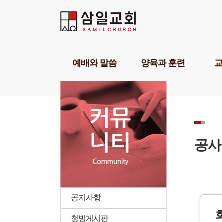
예배와 말씀
양육과 훈련
담임목사설교
기독교세계관아카데미
교육1
강해설교
삼일기도학교
교육2
부교역자설교
303비전암송학교
교육3
온라인예배
묵상학교
교회학
초청강사설교
삼일아카데미
삼일 
공사
예배찬양
위플러스가정예배
삼일 
POP찬양
미셔널신학연구소
성경공부교재(GBS)
부모면
성례
삼일아
공지사항
청빙게시판