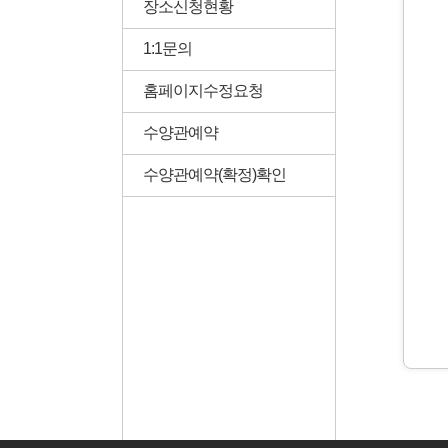
장소신청현황
1:1문의
홈페이지수정요청
수양관예약
수양관예약(확정)확인