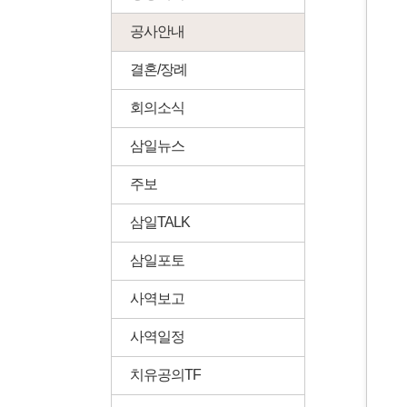
공사안내
결혼/장례
회의소식
삼일뉴스
주보
삼일TALK
삼일포토
사역보고
사역일정
치유공의TF