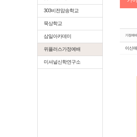
가이
303비전암송학교
묵상학교
가정예
삼일아카데미
이신애
위플러스가정예배
미셔널신학연구소