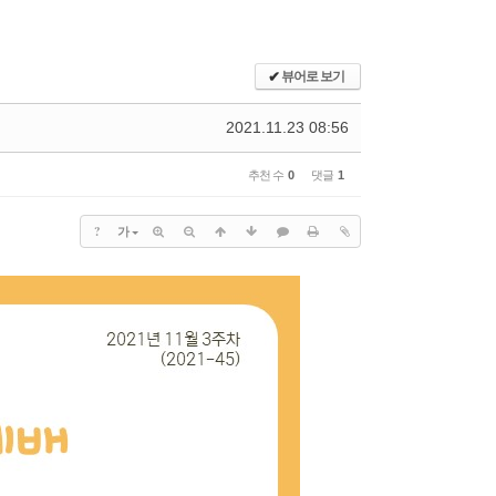
)
치유공의TF
센터
장소신청현황
1:1문의
✔
뷰어로 보기
홈페이지수정요청
수양관예약
2021.11.23 08:56
수양관예약(확정)확인
추천 수
0
댓글
1
?
가