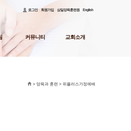
로그인
회원가입
삼일양육훈련원
English
팀
커뮤니티
교회소개
공지사항
3대비전 및 로고
청빙게시판
담임목사 소개
31)
공사안내
담임목사 저서
결혼/장례
섬기는 이들
회의소식
새가족 등록 안내
>
양육과 훈련
>
위플러스가정예배
배
삼일뉴스
예배시간 및 장소
주보
오시는 길
삼일TALK
교회행정
선교회
삼일포토
나눔부
사역보고
사역일정