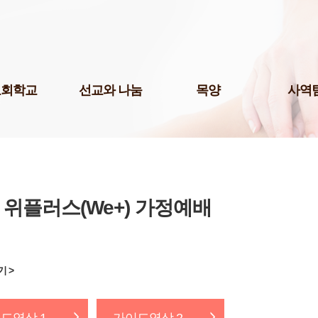
Skip to content
교회학교
선교와 나눔
목양
사역
팀(미취학)
국내선교
청년 1부
미디어팀
팀(어린이)
해외선교
청년 2부
P.O.P.
예스삼일(Yes
팀(청소년)
나눔사역
청년 3부
법조선교회
교 게시판
도서기증
청장년진
Acts
교육 자료실
장년진
 위플러스(We+) 가정예배
국제영어예
어린이 도서관
남여전도회
주보팀
삼일다음세대홈스쿨부
삼일라디오
허학교
삼일실업인
 >
기학교
서울역사랑
삼일출판부