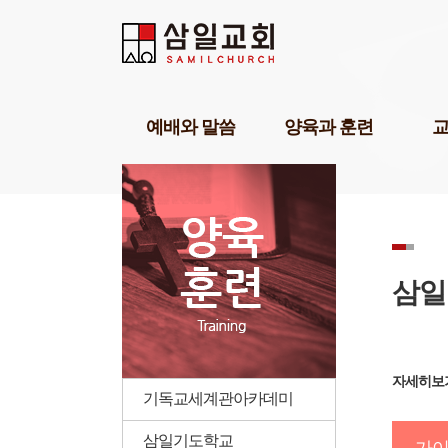
Sketchbook5, 스케치북5
Sketchbook5, 스케치북5
Sketchbook5, 스케치북5
Sketchbook5, 스케치북5
예배와 말씀
양육과 훈련
담임목사설교
기독교세계관아카데미
교육1
강해설교
삼일기도학교
교육2
부교역자설교
303비전암송학교
교육3
온라인예배
묵상학교
교회학
초청강사설교
삼일아카데미
삼일 
삼일
예배찬양
위플러스가정예배
삼일 
POP찬양
미셔널신학연구소
성경공부교재(GBS)
부모면
자세히보기
성례
삼일아
기독교세계관아카데미
삼일기도학교