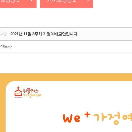
드영상 1
가이드영상 2
사랑부(장애인
헤세드 상담
예배통역부
사랑교육부
2021년 11월 3주차 가정예배교안입니다
배교안
전도사