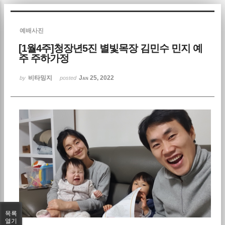
Sketchbook5, 스케치북5
예배사진
[1월4주]청장년5진 별빛목장 김민수 민지 예
주 주하가정
비타밍지
Jan 25, 2022
by
posted
Sketchbook5, 스케치북5
목록
열기