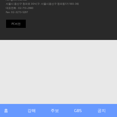
서울시 용산구 청파로 304 (구: 서울시용산구 청파동1가 180-36)
대표전화 : 02-713-2660
Fax: 02-3273-5297
PC버전
홈
강해
주보
GBS
공지