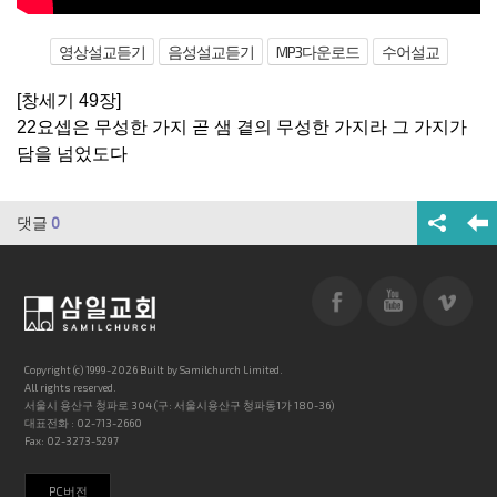
영상설교듣기
음성설교듣기
MP3다운로드
수어설교
[창세기 49장]
22요셉은 무성한 가지 곧 샘 곁의 무성한 가지라 그 가지가
담을 넘었도다
댓글
0
Copyright (c) 1999-2026 Built by Samilchurch Limited.
All rights reserved.
서울시 용산구 청파로 304 (구: 서울시용산구 청파동1가 180-36)
대표전화 : 02-713-2660
Fax: 02-3273-5297
PC버전